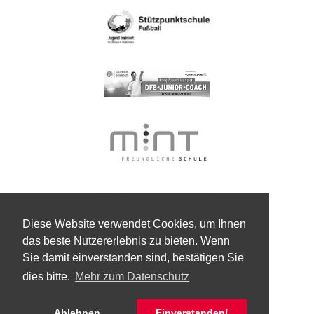
Diese Website verwendet Cookies, um Ihnen
das beste Nutzererlebnis zu bieten. Wenn
Sie damit einverstanden sind, bestätigen Sie
dies bitte.
Mehr zum Datenschutz
Ablehnen
Einverstanden!