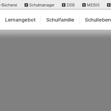
-Bücherei
Schulmanager
DSB
MEBIS
Lernangebot
Schulfamilie
Schullebe