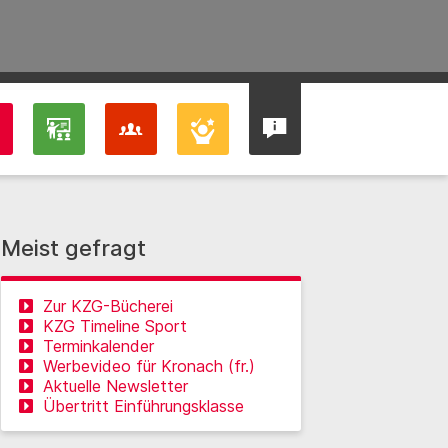
Meist gefragt
Zur KZG-Bücherei
KZG Timeline Sport
Terminkalender
Werbevideo für Kronach (fr.)
Aktuelle Newsletter
Übertritt Einführungsklasse