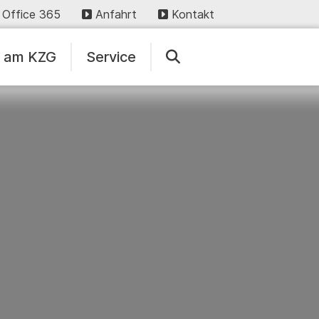
Office 365
Anfahrt
Kontakt
n am KZG
Service