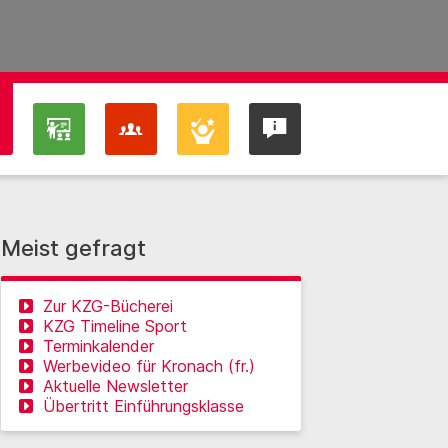
Meist gefragt
Zur KZG-Bücherei
KZG Timeline Sport
Terminkalender
Werbevideo für Kronach (fr.)
Aktuelle Newsletter
Übertritt Einführungsklasse