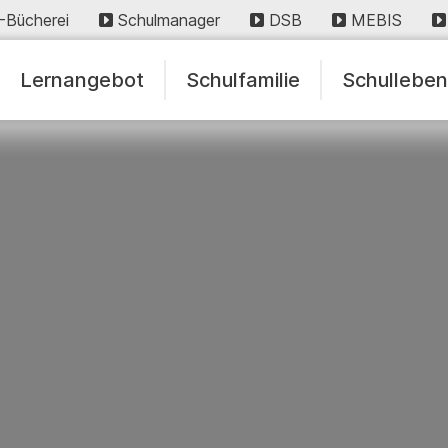
-Bücherei
Schulmanager
DSB
MEBIS
Lernangebot
Schulfamilie
Schullebe