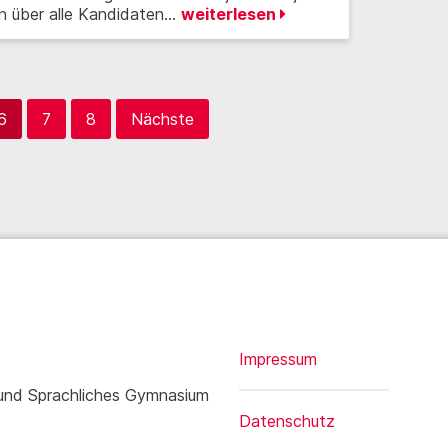
on über alle Kandidaten…
weiterlesen
6
7
8
Nächste
Impressum
 und Sprachliches Gymnasium
Datenschutz