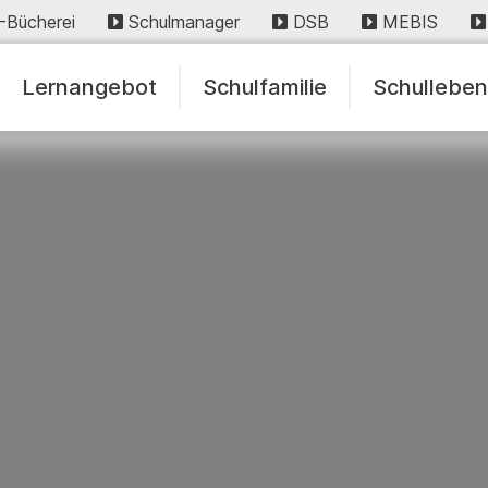
-Bücherei
Schulmanager
DSB
MEBIS
Lernangebot
Schulfamilie
Schullebe