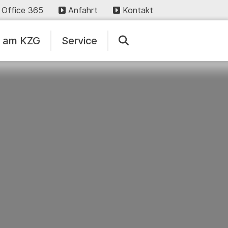
Office 365
Anfahrt
Kontakt
n am KZG
Service