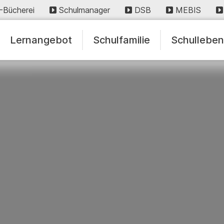
-Bücherei
Schulmanager
DSB
MEBIS
Lernangebot
Schulfamilie
Schullebe