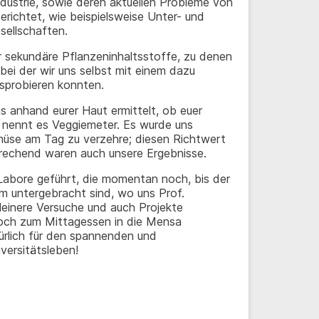
ndustrie, sowie deren aktuellen Probleme von
richtet, wie beispielsweise Unter- und
sellschaften.
er sekundäre Pflanzeninhaltsstoffe, zu denen
ei der wir uns selbst mit einem dazu
sprobieren konnten.
as anhand eurer Haut ermittelt, ob euer
ennt es Veggiemeter. Es wurde uns
üse am Tag zu verzehre; diesen Richtwert
rechend waren auch unsere Ergebnisse.
abore geführt, die momentan noch, bis der
m untergebracht sind, wo uns Prof.
leinere Versuche und auch Projekte
noch zum Mittagessen in die Mensa
ürlich für den spannenden und
iversitätsleben!