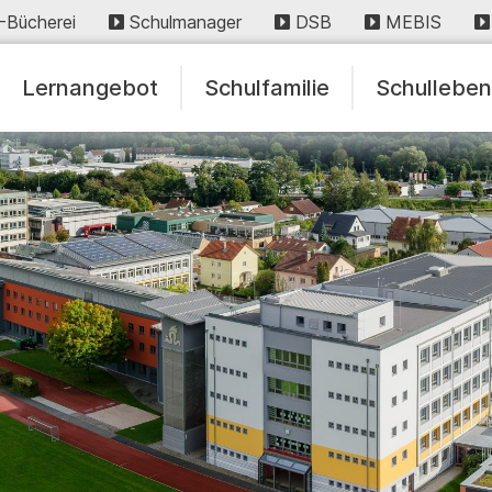
-Bücherei
Schulmanager
DSB
MEBIS
Lernangebot
Schulfamilie
Schullebe