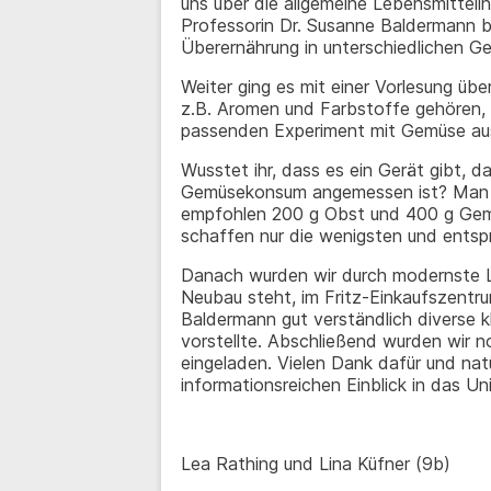
uns über die allgemeine Lebensmitteli
Professorin Dr. Susanne Baldermann be
Überernährung in unterschiedlichen Ge
Weiter ging es mit einer Vorlesung üb
z.B. Aromen und Farbstoffe gehören, b
passenden Experiment mit Gemüse au
Wusstet ihr, dass es ein Gerät gibt, d
Gemüsekonsum angemessen ist? Man n
empfohlen 200 g Obst und 400 g Gem
schaffen nur die wenigsten und entsp
Danach wurden wir durch modernste L
Neubau steht, im Fritz-Einkaufszentru
Baldermann gut verständlich diverse k
vorstellte. Abschließend wurden wir 
eingeladen. Vielen Dank dafür und nat
informationsreichen Einblick in das Un
Lea Rathing und Lina Küfner (9b)