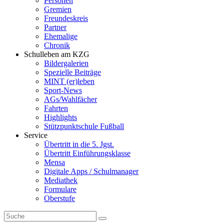
Personen
Gremien
Freundeskreis
Partner
Ehemalige
Chronik
Schulleben am KZG
Bildergalerien
Spezielle Beiträge
MINT (er)leben
Sport-News
AGs/Wahlfächer
Fahrten
Highlights
Stützpunktschule Fußball
Service
Übertritt in die 5. Jgst.
Übertritt Einführungsklasse
Mensa
Digitale Apps / Schulmanager
Mediathek
Formulare
Oberstufe