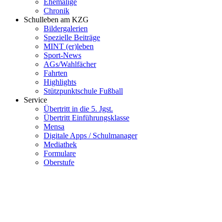
Ehemalige
Chronik
Schulleben am KZG
Bildergalerien
Spezielle Beiträge
MINT (er)leben
Sport-News
AGs/Wahlfächer
Fahrten
Highlights
Stützpunktschule Fußball
Service
Übertritt in die 5. Jgst.
Übertritt Einführungsklasse
Mensa
Digitale Apps / Schulmanager
Mediathek
Formulare
Oberstufe