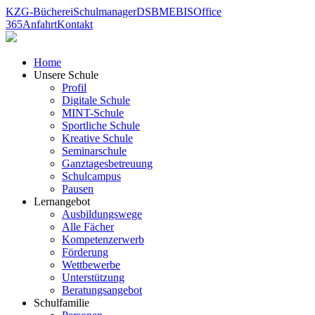
KZG-Bücherei
Schulmanager
DSB
MEBIS
Office
365
Anfahrt
Kontakt
Home
Unsere Schule
Profil
Digitale Schule
MINT-Schule
Sportliche Schule
Kreative Schule
Seminarschule
Ganztagesbetreuung
Schulcampus
Pausen
Lernangebot
Ausbildungswege
Alle Fächer
Kompetenzerwerb
Förderung
Wettbewerbe
Unterstützung
Beratungsangebot
Schulfamilie