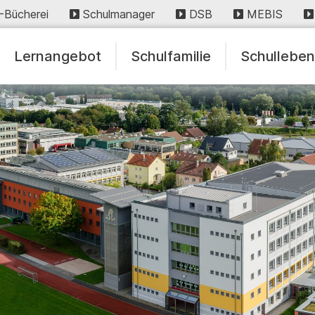
-Bücherei
Schulmanager
DSB
MEBIS
Lernangebot
Schulfamilie
Schullebe