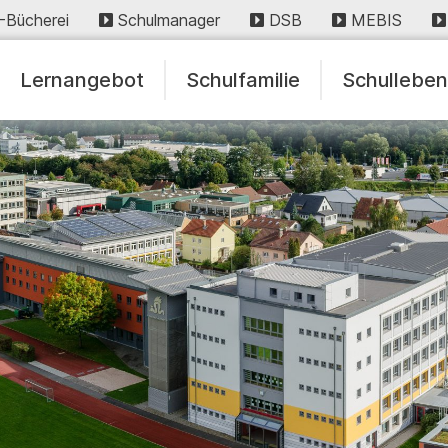
-Bücherei
Schulmanager
DSB
MEBIS
Lernangebot
Schulfamilie
Schullebe