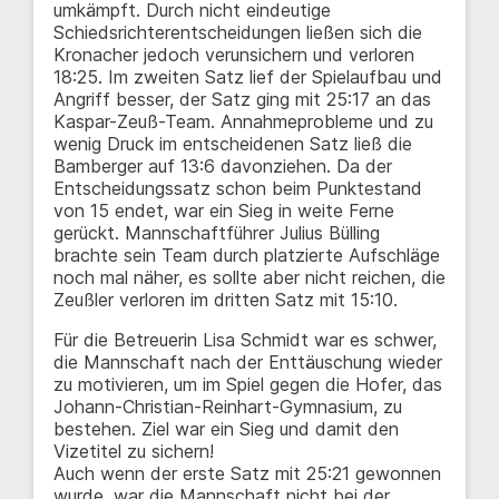
umkämpft. Durch nicht eindeutige
Schiedsrichterentscheidungen ließen sich die
Kronacher jedoch verunsichern und verloren
18:25. Im zweiten Satz lief der Spielaufbau und
Angriff besser, der Satz ging mit 25:17 an das
Kaspar-Zeuß-Team. Annahmeprobleme und zu
wenig Druck im entscheidenen Satz ließ die
Bamberger auf 13:6 davonziehen. Da der
Entscheidungssatz schon beim Punktestand
von 15 endet, war ein Sieg in weite Ferne
gerückt. Mannschaftführer Julius Bülling
brachte sein Team durch platzierte Aufschläge
noch mal näher, es sollte aber nicht reichen, die
Zeußler verloren im dritten Satz mit 15:10.
Für die Betreuerin Lisa Schmidt war es schwer,
die Mannschaft nach der Enttäuschung wieder
zu motivieren, um im Spiel gegen die Hofer, das
Johann-Christian-Reinhart-Gymnasium, zu
bestehen. Ziel war ein Sieg und damit den
Vizetitel zu sichern!
Auch wenn der erste Satz mit 25:21 gewonnen
wurde, war die Mannschaft nicht bei der