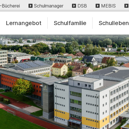
-Bücherei
Schulmanager
DSB
MEBIS
Lernangebot
Schulfamilie
Schullebe