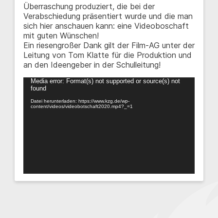
Überraschung produziert, die bei der
Verabschiedung präsentiert wurde und die man
sich hier anschauen kann: eine Videoboschaft
mit guten Wünschen!
Ein riesengroßer Dank gilt der Film-AG unter der
Leitung von Tom Klatte für die Produktion und
an den Ideengeber in der Schulleitung!
Video-
Media error: Format(s) not supported or source(s) not
found
Player
Datei herunterladen: https://www.kzg.de/wp-
content/videos/videobotschaft2020.mp4?_=1