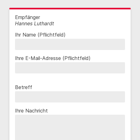
Empfänger
Hannes Luthardt
Ihr Name (Pflichtfeld)
Ihre E-Mail-Adresse (Pflichtfeld)
Bitte
Betreff
lasse
dieses
Feld
leer.
Ihre Nachricht