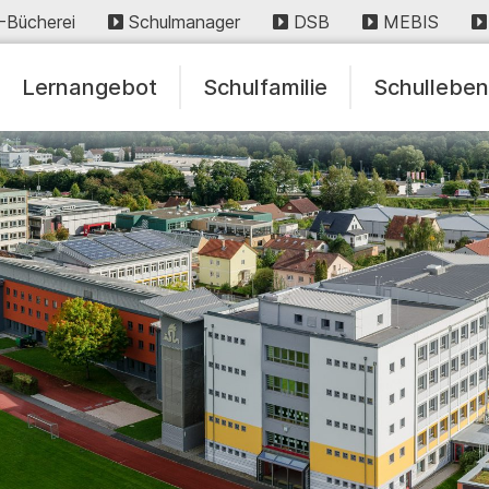
-Bücherei
Schulmanager
DSB
MEBIS
Lernangebot
Schulfamilie
Schullebe