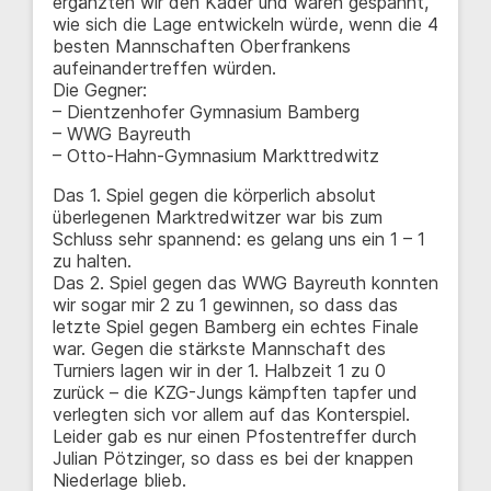
ergänzten wir den Kader und waren gespannt,
wie sich die Lage entwickeln würde, wenn die 4
besten Mannschaften Oberfrankens
aufeinandertreffen würden.
Die Gegner:
– Dientzenhofer Gymnasium Bamberg
– WWG Bayreuth
– Otto-Hahn-Gymnasium Markttredwitz
Das 1. Spiel gegen die körperlich absolut
überlegenen Marktredwitzer war bis zum
Schluss sehr spannend: es gelang uns ein 1 – 1
zu halten.
Das 2. Spiel gegen das WWG Bayreuth konnten
wir sogar mir 2 zu 1 gewinnen, so dass das
letzte Spiel gegen Bamberg ein echtes Finale
war. Gegen die stärkste Mannschaft des
Turniers lagen wir in der 1. Halbzeit 1 zu 0
zurück – die KZG-Jungs kämpften tapfer und
verlegten sich vor allem auf das Konterspiel.
Leider gab es nur einen Pfostentreffer durch
Julian Pötzinger, so dass es bei der knappen
Niederlage blieb.