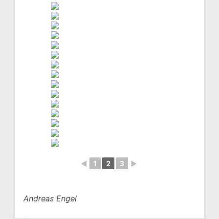
◄
1
2
3
►
Andreas Engel