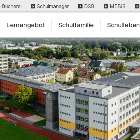
-Bücherei
Schulmanager
DSB
MEBIS
Lernangebot
Schulfamilie
Schullebe