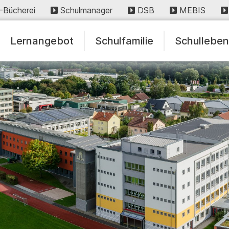
-Bücherei
Schulmanager
DSB
MEBIS
Lernangebot
Schulfamilie
Schullebe