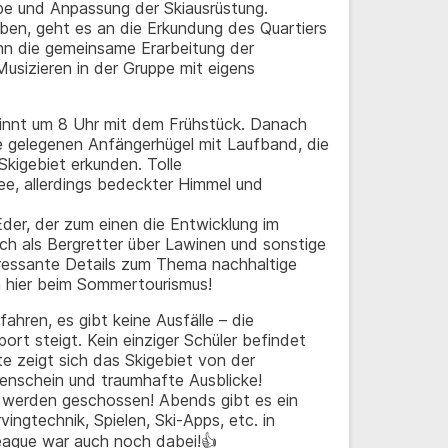
be und Anpassung der Skiausrüstung.
en, geht es an die Erkundung des Quartiers
nn die gemeinsame Erarbeitung der
Musizieren in der Gruppe mit eigens
ginnt um 8 Uhr mit dem Frühstück. Danach
 gelegenen Anfängerhügel mit Laufband, die
Skigebiet erkunden. Tolle
e, allerdings bedeckter Himmel und
er, der zum einen die Entwicklung im
ch als Bergretter über Lawinen und sonstige
eressante Details zum Thema nachhaltige
h hier beim Sommertourismus!
fahren, es gibt keine Ausfälle – die
port steigt. Kein einziger Schüler befindet
e zeigt sich das Skigebiet von der
nenschein und traumhafte Ausblicke!
 werden geschossen! Abends gibt es ein
ingtechnik, Spielen, Ski-Apps, etc. in
ague war auch noch dabei!👍