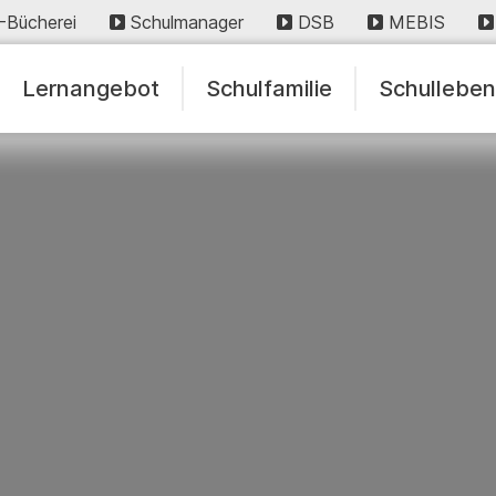
-Bücherei
Schulmanager
DSB
MEBIS
Lernangebot
Schulfamilie
Schullebe