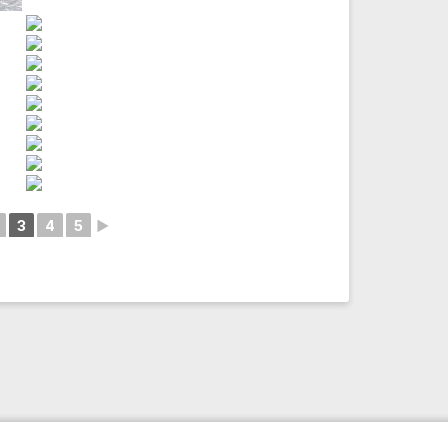
3
4
5
►