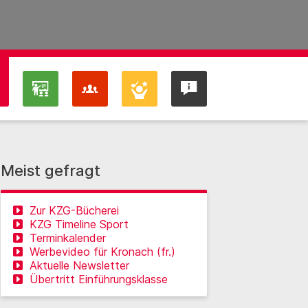
Meist gefragt
Zur KZG-Bücherei
KZG Timeline Sport
Terminkalender
Werbevideo für Kronach (fr.)
Aktuelle Newsletter
Übertritt Einführungsklasse