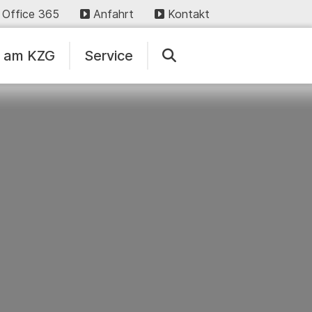
Office 365
Anfahrt
Kontakt
n am KZG
Service