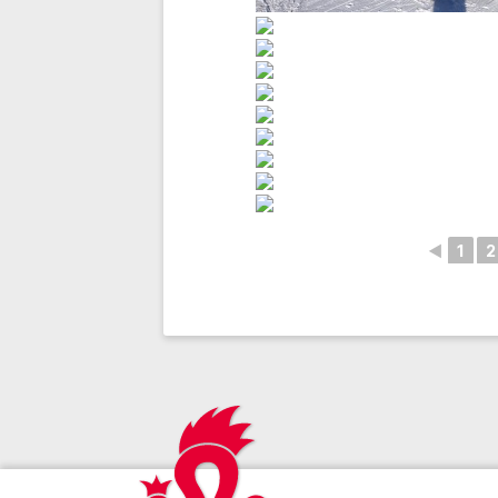
◄
1
2