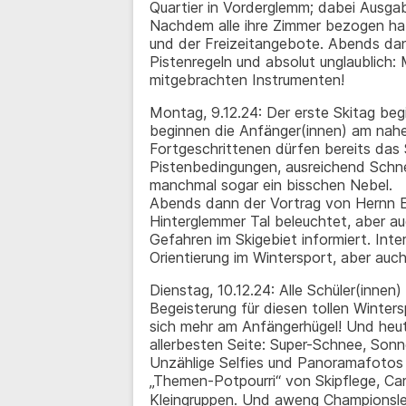
Quartier in Vorderglemm; dabei Ausga
Nachdem alle ihre Zimmer bezogen hab
und der Freizeitangebote. Abends da
Pistenregeln und absolut unglaublich: 
mitgebrachten Instrumenten!
Montag, 9.12.24: Der erste Skitag be
beginnen die Anfänger(innen) am nahe
Fortgeschrittenen dürfen bereits das 
Pistenbedingungen, ausreichend Schne
manchmal sogar ein bisschen Nebel.
Abends dann der Vortrag von Hernn Ed
Hinterglemmer Tal beleuchtet, aber au
Gefahren im Skigebiet informiert. Int
Orientierung im Wintersport, aber auc
Dienstag, 10.12.24: Alle Schüler(innen) 
Begeisterung für diesen tollen Winters
sich mehr am Anfängerhügel! Und heut
allerbesten Seite: Super-Schnee, Son
Unzählige Selfies und Panoramafotos
„Themen-Potpourri“ von Skipflege, Carv
Kleingruppen. Und aweng Championsle