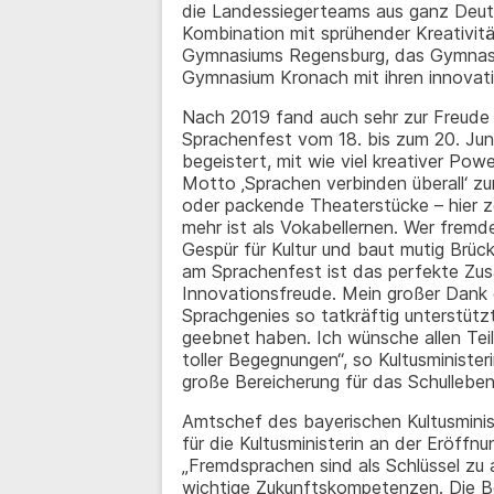
die Landessiegerteams aus ganz Deut
Kombination mit sprühender Kreativit
Gymnasiums Regensburg, das Gymnas
Gymnasium Kronach mit ihren innovat
Nach 2019 fand auch sehr zur Freude d
Sprachenfest vom 18. bis zum 20. Juni 
begeistert, mit wie viel kreativer Pow
Motto ‚Sprachen verbinden überall‘ z
oder packende Theaterstücke – hier ze
mehr ist als Vokabellernen. Wer fremd
Gespür für Kultur und baut mutig Brück
am Sprachenfest ist das perfekte Zu
Innovationsfreude. Mein großer Dank g
Sprachgenies so tatkräftig unterstüt
geebnet haben. Ich wünsche allen Teil
toller Begegnungen“, so Kultusministe
große Bereicherung für das Schulleben
Amtschef des bayerischen Kultusminis
für die Kultusministerin an der Eröffn
„Fremdsprachen sind als Schlüssel z
wichtige Zukunftskompetenzen. Die Be