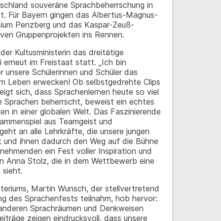
schland souveräne Sprachbeherrschung in
ät. Für Bayern gingen das Albertus-Magnus-
ium Penzberg und das Kaspar-Zeuß-
iven Gruppenprojekten ins Rennen.
er Kultusministerin das dreitätige
erneut im Freistaat statt. „Ich bin
er unsere Schülerinnen und Schüler das
um Leben erwecken! Ob selbstgedrehte Clips
igt sich, dass Sprachenlernen heute so viel
e Sprachen beherrscht, beweist ein echtes
en in einer globalen Welt. Das Faszinierende
sammenspiel aus Teamgeist und
eht an alle Lehrkräfte, die unsere jungen
zt und ihnen dadurch den Weg auf die Bühne
nehmenden ein Fest voller Inspiration und
rin Anna Stolz, die in dem Wettbewerb eine
 sieht.
teriums, Martin Wunsch, der stellvertretend
ung des Sprachenfests teilnahm, hob hervor:
u anderen Sprachräumen und Denkweisen
iträge zeigen eindrucksvoll, dass unsere