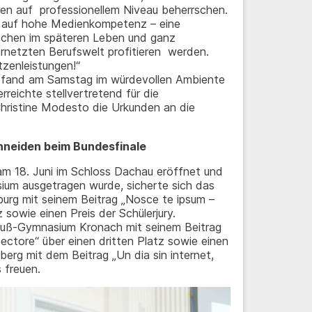
en auf professionellem Niveau beherrschen.
nz auf hohe Medienkompetenz – eine
schen im späteren Leben und ganz
ernetzten Berufswelt profitieren werden.
tzenleistungen!“
er fand am Samstag im würdevollen Ambiente
reichte stellvertretend für die
. Christine Modesto die Urkunden an die
neiden beim Bundesfinale
am 18. Juni im Schloss Dachau eröffnet und
ium ausgetragen wurde, sicherte sich das
rg mit seinem Beitrag „Nosce te ipsum –
 sowie einen Preis der Schülerjury.
euß-Gymnasium Kronach mit seinem Beitrag
pectore“ über einen dritten Platz sowie einen
rg mit dem Beitrag „Un dia sin internet,
 freuen.