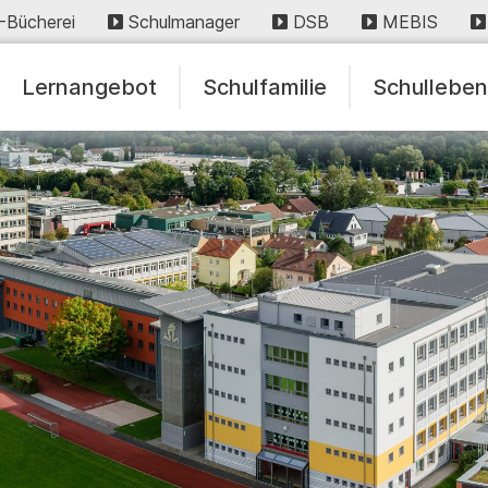
-Bücherei
Schulmanager
DSB
MEBIS
Lernangebot
Schulfamilie
Schullebe