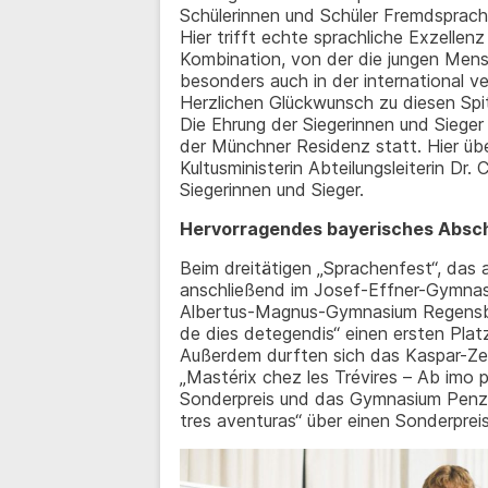
Schülerinnen und Schüler Fremdsprach
Hier trifft echte sprachliche Exzelle
Kombination, von der die jungen Men
besonders auch in der international v
Herzlichen Glückwunsch zu diesen Spi
Die Ehrung der Siegerinnen und Sieg
der Münchner Residenz statt. Hier über
Kultusministerin Abteilungsleiterin Dr
Siegerinnen und Sieger.
Hervorragendes bayerisches Absch
Beim dreitätigen „Sprachenfest“, das 
anschließend im Josef-Effner-Gymnas
Albertus-Magnus-Gymnasium Regensbu
de dies detegendis“ einen ersten Platz
Außerdem durften sich das Kaspar-Z
„Mastérix chez les Trévires – Ab imo 
Sonderpreis und das Gymnasium Penzbe
tres aventuras“ über einen Sonderpreis